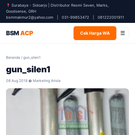
Surabaya - Sidoarjo | Distributor Resmi Seven, Marks,
Goodsense, GRH
bsmmakmur2@yahoo.com
|
031-99853472
|
081222001911
BSM
ACP
☰
Cek Harga WA
Beranda
/ gun_silen1
gun_silen1
08 Aug 2018 � Marketing Arista