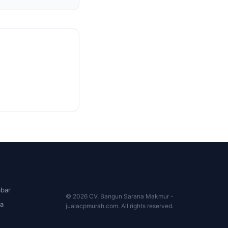
bar
© 2026 CV. Bangun Sarana Makmur -
a
jualacpmurah.com. All rights reserved.