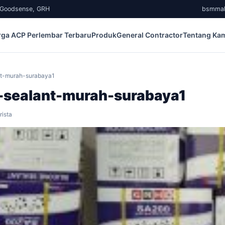
, Goodsense, GRH
bsmma
rga ACP Perlembar Terbaru
Produk
General Contractor
Tentang Ka
ant-murah-surabaya1
r-sealant-murah-surabaya1
ista