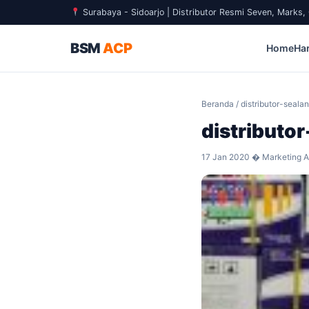
Surabaya - Sidoarjo | Distributor Resmi Seven, Marks
BSM
ACP
Home
Ha
Beranda
/ distributor-seal
distributo
17 Jan 2020 � Marketing Ar