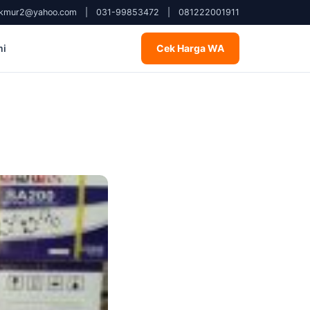
kmur2@yahoo.com
|
031-99853472
|
081222001911
mi
Cek Harga WA