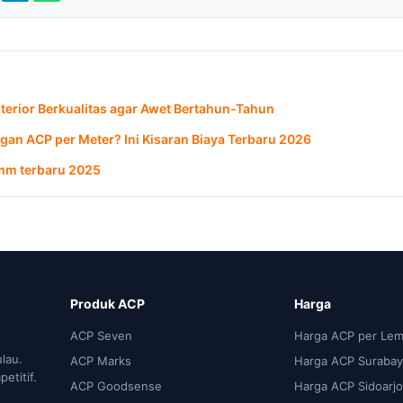
terior Berkualitas agar Awet Bertahun-Tahun
an ACP per Meter? Ini Kisaran Biaya Terbaru 2026
mm terbaru 2025
Produk ACP
Harga
ACP Seven
Harga ACP per Lem
ulau.
ACP Marks
Harga ACP Surabay
etitif.
ACP Goodsense
Harga ACP Sidoarjo