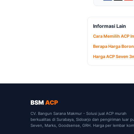
Informasi Lain
Cara Memilih ACP In
Berapa Harga Borong
Harga ACP Seven 3
BSM
ACP
CV. Bangun Sarana Makmur - Solusi jual ACP murah
berkualitas di Surabaya, Sidoarjo dan pengiriman luar p
Seven, Marks, Goodsense, GRH. Harga per lembar komp