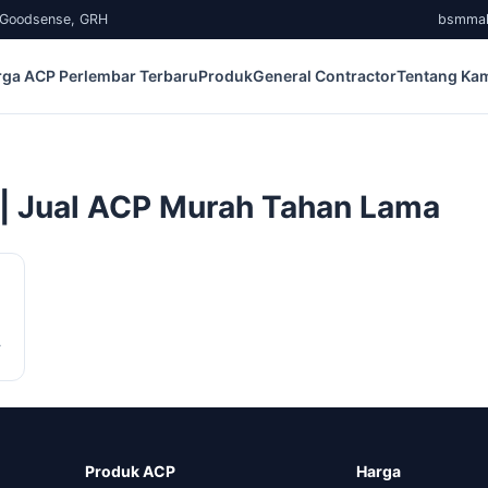
, Goodsense, GRH
bsmma
rga ACP Perlembar Terbaru
Produk
General Contractor
Tentang Ka
 | Jual ACP Murah Tahan Lama
r
Produk ACP
Harga