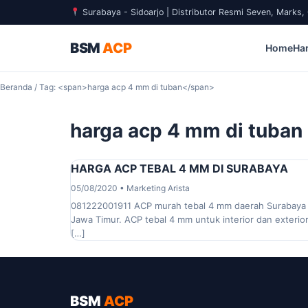
Surabaya - Sidoarjo | Distributor Resmi Seven, Marks
BSM
ACP
Home
Ha
Beranda
/ Tag: <span>harga acp 4 mm di tuban</span>
harga acp 4 mm di tuban
HARGA ACP TEBAL 4 MM DI SURABAYA
05/08/2020 • Marketing Arista
081222001911 ACP murah tebal 4 mm daerah Surabaya
Jawa Timur. ACP tebal 4 mm untuk interior dan exterio
[…]
BSM
ACP