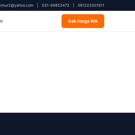
kmur2@yahoo.com
|
031-99853472
|
081222001911
mi
Cek Harga WA