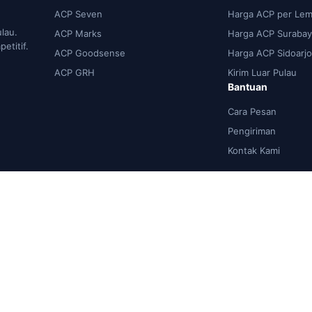
ACP Seven
Harga ACP per Lem
ulau.
ACP Marks
Harga ACP Surabay
etitif.
ACP Goodsense
Harga ACP Sidoarjo
ACP GRH
Kirim Luar Pulau
Bantuan
Cara Pesan
Pengiriman
Kontak Kami