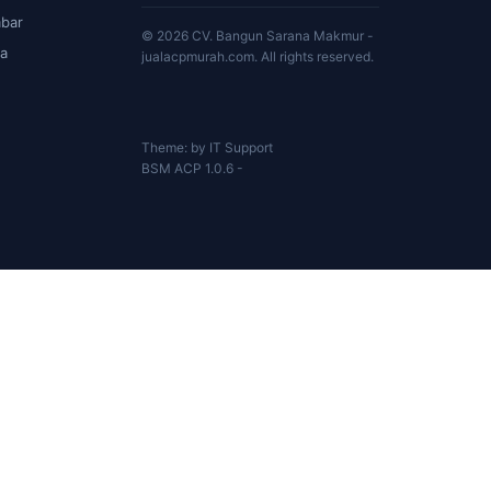
bar
© 2026 CV. Bangun Sarana Makmur -
a
jualacpmurah.com. All rights reserved.
Theme: by IT Support
BSM ACP 1.0.6 -