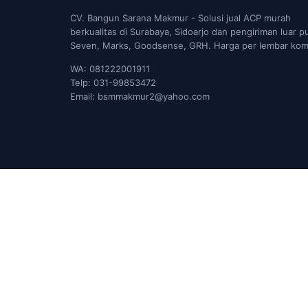
CV. Bangun Sarana Makmur - Solusi jual ACP murah
berkualitas di Surabaya, Sidoarjo dan pengiriman luar p
Seven, Marks, Goodsense, GRH. Harga per lembar komp
WA: 081222001911
Telp: 031-99853472
Email: bsmmakmur2@yahoo.com