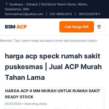
Surabaya - Sidoarjo | Distributor Resmi Seven, Marks,
Goodsense, GRH
bsmmakmur2@yahoo.com
|
031-99853472
|
081222001911
BSM
ACP
☰
Cek Harga WA
Beranda
/ Tag: <span>harga acp speck rumah sakit puskesmas</span>
harga acp speck rumah sakit
puskesmas | Jual ACP Murah
Tahan Lama
HARGA ACP 4 MM MURAH UNTUK RUMAH SAKIT
READY STOCK
05/10/2020 • Marketing Arista