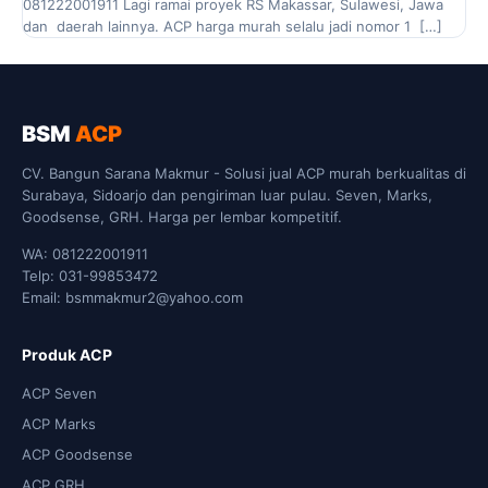
081222001911 Lagi ramai proyek RS Makassar, Sulawesi, Jawa
dan daerah lainnya. ACP harga murah selalu jadi nomor 1 […]
BSM
ACP
CV. Bangun Sarana Makmur - Solusi jual ACP murah berkualitas di
Surabaya, Sidoarjo dan pengiriman luar pulau. Seven, Marks,
Goodsense, GRH. Harga per lembar kompetitif.
WA: 081222001911
Telp: 031-99853472
Email: bsmmakmur2@yahoo.com
Produk ACP
ACP Seven
ACP Marks
ACP Goodsense
ACP GRH