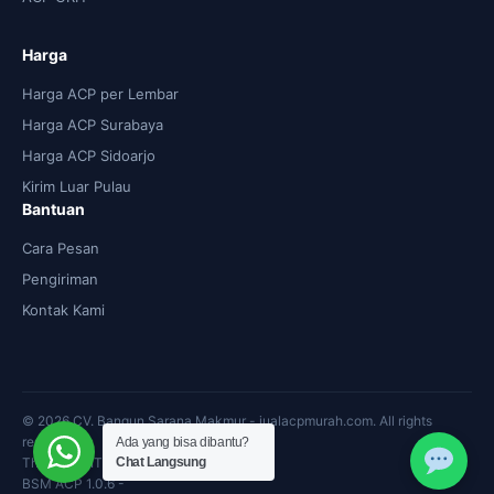
Harga
Harga ACP per Lembar
Harga ACP Surabaya
Harga ACP Sidoarjo
Kirim Luar Pulau
Bantuan
Cara Pesan
Pengiriman
Kontak Kami
© 2026 CV. Bangun Sarana Makmur - jualacpmurah.com. All rights
reserved.
Ada yang bisa dibantu?
Theme: by IT Support
Chat Langsung
BSM ACP 1.0.6 -