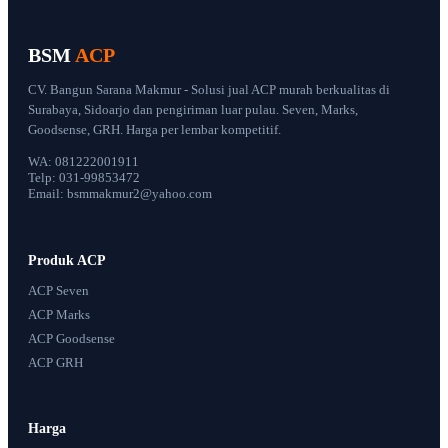
BSM
ACP
CV. Bangun Sarana Makmur - Solusi jual ACP murah berkualitas di
Surabaya, Sidoarjo dan pengiriman luar pulau. Seven, Marks,
Goodsense, GRH. Harga per lembar kompetitif.
WA: 081222001911
Telp: 031-99853472
Email: bsmmakmur2@yahoo.com
Produk ACP
ACP Seven
ACP Marks
ACP Goodsense
ACP GRH
Harga