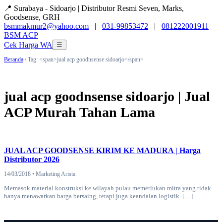
📍 Surabaya - Sidoarjo | Distributor Resmi Seven, Marks,
Goodsense, GRH
bsmmakmur2@yahoo.com
|
031-99853472
|
081222001911
BSM
ACP
Cek Harga WA
☰
Beranda
/ Tag: <span>jual acp goodnsense sidoarjo</span>
jual acp goodnsense sidoarjo | Jual
ACP Murah Tahan Lama
JUAL ACP GOODSENSE KIRIM KE MADURA | Harga
Distributor 2026
14/03/2018 • Marketing Arista
Memasok material konstruksi ke wilayah pulau memerlukan mitra yang tidak
hanya menawarkan harga bersaing, tetapi juga keandalan logistik. […]