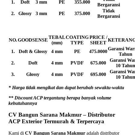
1.
Doft
3 mm
PE
355.000
Bergaransi
Tidak
2.
Glossy
3 mm
PE
375.000
Bergaransi
TEBAL
COATING
PRICE /
NO.
GOODSENSE
KETERAN
(mm)
TYPE
SHEET
Garansi War
1.
Doft & Glossy
4 mm
PE
475.0000
Tahun
Garansi Wa
2.
Doft
4 mm
PVDF
675.000
10 Tahu
Garansi Wa
3.
Glossy
4 mm
PVDF
695.000
10 Tahu
* Harga tidak mengikat dan dapat berubah sewaktu-waktu
** Discount ACP tergantung berapa banyak volume
kebutuhannya
CV Bangun Sarana Makmur – Distributor
ACP Exterior Termurah & Terpercaya
Kami di
CV Bangun Sarana Makmur
adalah distributor