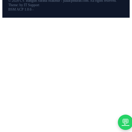
© 2026 CV. Bangun Sarana Makmur - jualacpmurah.com. All rights reserved.
Theme: by IT Support
BSM ACP 1.0.6 -
💬