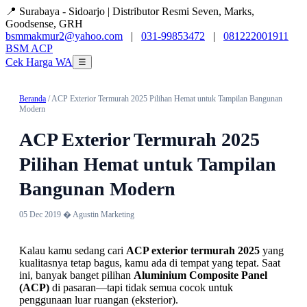
📍 Surabaya - Sidoarjo | Distributor Resmi Seven, Marks,
Goodsense, GRH
bsmmakmur2@yahoo.com
|
031-99853472
|
081222001911
BSM
ACP
Cek Harga WA
☰
Beranda
/ ACP Exterior Termurah 2025 Pilihan Hemat untuk Tampilan Bangunan
Modern
ACP Exterior Termurah 2025
Pilihan Hemat untuk Tampilan
Bangunan Modern
05 Dec 2019 � Agustin Marketing
Kalau kamu sedang cari
ACP exterior termurah 2025
yang
kualitasnya tetap bagus, kamu ada di tempat yang tepat. Saat
ini, banyak banget pilihan
Aluminium Composite Panel
(ACP)
di pasaran—tapi tidak semua cocok untuk
penggunaan luar ruangan (eksterior).