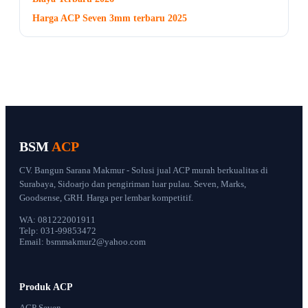
Harga ACP Seven 3mm terbaru 2025
BSM
ACP
CV. Bangun Sarana Makmur - Solusi jual ACP murah berkualitas di
Surabaya, Sidoarjo dan pengiriman luar pulau. Seven, Marks,
Goodsense, GRH. Harga per lembar kompetitif.
WA: 081222001911
Telp: 031-99853472
Email: bsmmakmur2@yahoo.com
Produk ACP
ACP Seven