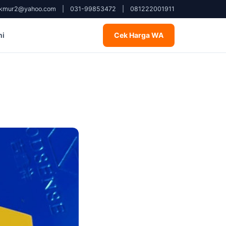
kmur2@yahoo.com
|
031-99853472
|
081222001911
mi
Cek Harga WA