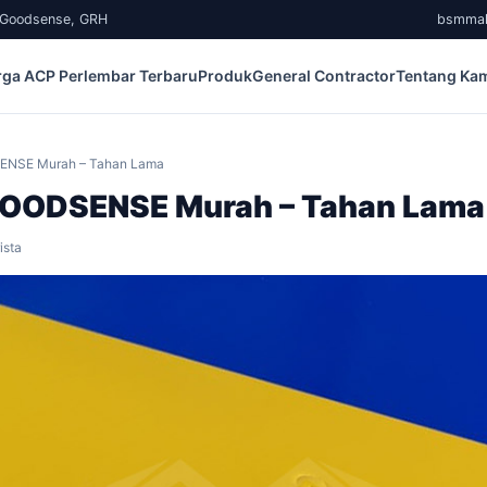
, Goodsense, GRH
bsmma
rga ACP Perlembar Terbaru
Produk
General Contractor
Tentang Ka
ENSE Murah – Tahan Lama
GOODSENSE Murah – Tahan Lama
ista