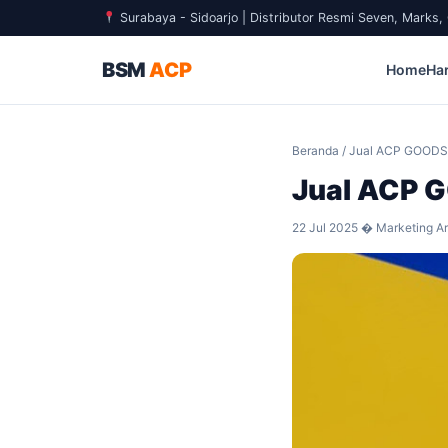
Surabaya - Sidoarjo | Distributor Resmi Seven, Marks
BSM
ACP
Home
Ha
Beranda
/ Jual ACP GOODS
Jual ACP 
22 Jul 2025 � Marketing Ar