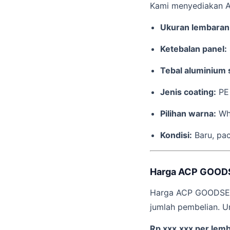
Kami menyediakan A
Ukuran lembaran
Ketebalan panel:
Tebal aluminium 
Jenis coating:
PE 
Pilihan warna:
Whi
Kondisi:
Baru, pac
Harga ACP GOOD
Harga ACP GOODSENSE
jumlah pembelian. U
Rp xxx.xxx per lem