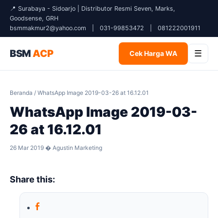
📍 Surabaya - Sidoarjo | Distributor Resmi Seven, Marks,
Goodsense, GRH
bsmmakmur2@yahoo.com
|
031-99853472
|
081222001911
BSM
ACP
☰
Cek Harga WA
Beranda
/ WhatsApp Image 2019-03-26 at 16.12.01
WhatsApp Image 2019-03-
26 at 16.12.01
26 Mar 2019 � Agustin Marketing
Share this: