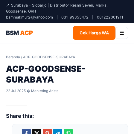
📍 Surabaya - Sidoarjo | Distributor Resmi Seven, Marks,
Goodsense, GRH
bsmmakmur2@yahoo.com
|
031-99853472
|
081222001911
BSM
ACP
☰
Cek Harga WA
Beranda
/ ACP-GOODSENSE-SURABAYA
ACP-GOODSENSE-
SURABAYA
22 Jul 2025 � Marketing Arista
Share this: