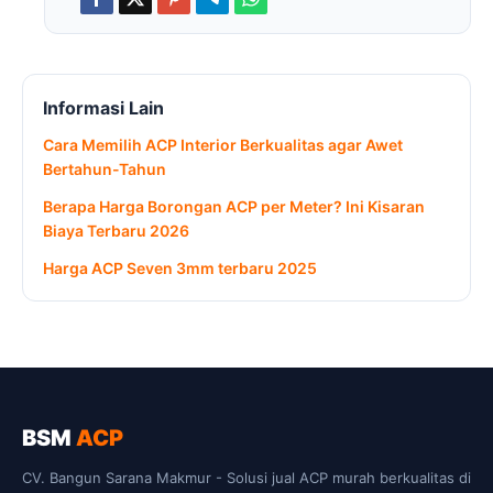
Informasi Lain
Cara Memilih ACP Interior Berkualitas agar Awet
Bertahun-Tahun
Berapa Harga Borongan ACP per Meter? Ini Kisaran
Biaya Terbaru 2026
Harga ACP Seven 3mm terbaru 2025
BSM
ACP
CV. Bangun Sarana Makmur - Solusi jual ACP murah berkualitas di