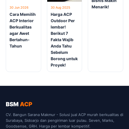
Bisnis Makin
Menarik!
30 Jun 2026
30 Aug 2025
Cara Memilih
Harga ACP
ACP Interior
Outdoor Per
Berkualitas
lembar!
agar Awet
Berikut 7
Bertahun-
Fakta Wajib
Tahun
Anda Tahu
Sebelum
Borong untuk
Proyek!
BSM
ACP
CV. Bangun Sarana Makmur - Solusi jual ACP murah berkualitas di
Surabaya, Sidoarjo dan pengiriman luar pulau. Seven, Marks,
Goodsense, GRH. Harga per lembar kompetitif.