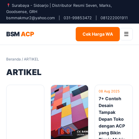
Surabaya - Sidoarjo | Distributor Resmi Seven, Marks,
Goodsense, GRH
bsmmakmur2@yahoo.com
|
031-99853472
|
081222001911
BSM
ACP
☰
Cek Harga WA
Beranda
/ ARTIKEL
ARTIKEL
08 Aug 2025
7+ Contoh
Desain
Tampak
Depan Toko
dengan ACP
yang Bikin