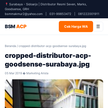
Surabaya - Sidoarjo | Distributor Resmi Seven, Marks,
Goodsense, GRH
bsmmakmur2@yahoo.com
|
031-99853472
|
081222001911
BSM
ACP
☰
Cek Harga WA
Beranda
/ cropped-distributor-acp-goodsense-surabaya.jpg
cropped-distributor-acp-
goodsense-surabaya.jpg
05 Mar 2019 � Marketing Arista