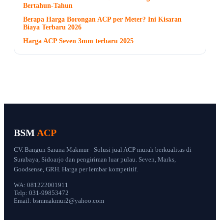
Bertahun-Tahun
Berapa Harga Borongan ACP per Meter? Ini Kisaran
Biaya Terbaru 2026
Harga ACP Seven 3mm terbaru 2025
BSM
ACP
CV. Bangun Sarana Makmur - Solusi jual ACP murah berkualitas di
Surabaya, Sidoarjo dan pengiriman luar pulau. Seven, Marks,
Goodsense, GRH. Harga per lembar kompetitif.
WA: 081222001911
Telp: 031-99853472
Email: bsmmakmur2@yahoo.com