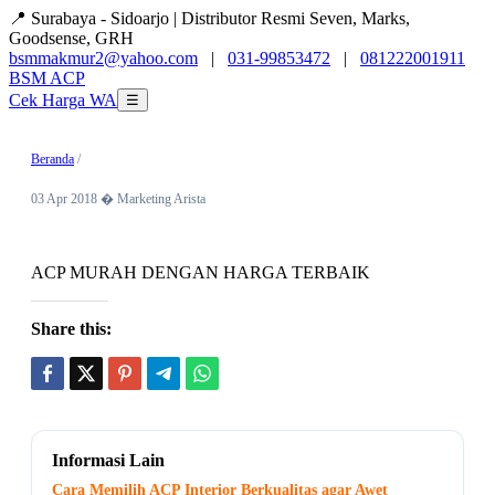
📍 Surabaya - Sidoarjo | Distributor Resmi Seven, Marks,
Goodsense, GRH
bsmmakmur2@yahoo.com
|
031-99853472
|
081222001911
BSM
ACP
Cek Harga WA
☰
Beranda
/
03 Apr 2018 � Marketing Arista
ACP MURAH DENGAN HARGA TERBAIK
Share this:
Informasi Lain
Cara Memilih ACP Interior Berkualitas agar Awet