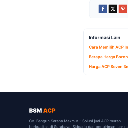
Informasi Lain
Cara Memilih ACP In
Berapa Harga Borong
Harga ACP Seven 3
BSM
ACP
CV. Bangun Sarana Makmur - Solusi jual ACP murah
berkualitas di Surabaya, Sidoarjo dan pengiriman luar p