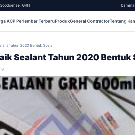
, Goodsense, GRH
bsmma
rga ACP Perlembar Terbaru
Produk
General Contractor
Tentang Ka
alant Tahun 2020 Bentuk Sosis
aik Sealant Tahun 2020 Bentuk 
ng