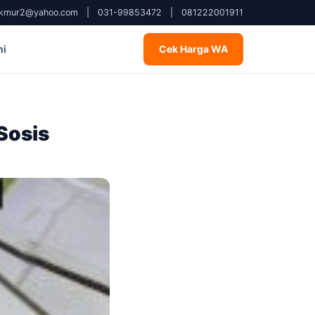
kmur2@yahoo.com
|
031-99853472
|
081222001911
mi
Cek Harga WA
Sosis