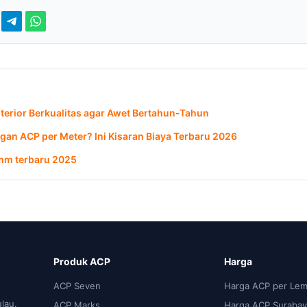
terior Berkualitas agar Awet Bertahun-Tahun
an ACP per Meter? Ini Kisaran Biaya Terbaru 2026
mm terbaru 2025
Produk ACP
Harga
ACP Seven
Harga ACP per Lem
ulau.
ACP Marks
Harga ACP Surabay