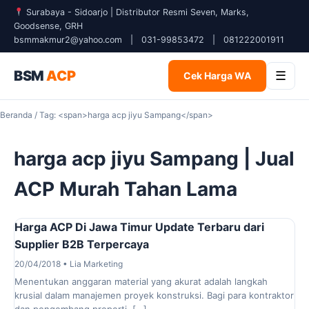
Surabaya - Sidoarjo | Distributor Resmi Seven, Marks,
Goodsense, GRH
bsmmakmur2@yahoo.com
|
031-99853472
|
081222001911
BSM
ACP
☰
Cek Harga WA
Beranda
/ Tag: <span>harga acp jiyu Sampang</span>
harga acp jiyu Sampang | Jual
ACP Murah Tahan Lama
Harga ACP Di Jawa Timur Update Terbaru dari
Supplier B2B Terpercaya
20/04/2018 • Lia Marketing
Menentukan anggaran material yang akurat adalah langkah
krusial dalam manajemen proyek konstruksi. Bagi para kontraktor