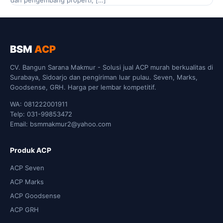
dan pengembang properti, […]
BSM
ACP
CV. Bangun Sarana Makmur - Solusi jual ACP murah berkualitas di
Surabaya, Sidoarjo dan pengiriman luar pulau. Seven, Marks,
Goodsense, GRH. Harga per lembar kompetitif.
WA: 081222001911
Telp: 031-99853472
Email: bsmmakmur2@yahoo.com
Produk ACP
ACP Seven
ACP Marks
ACP Goodsense
ACP GRH