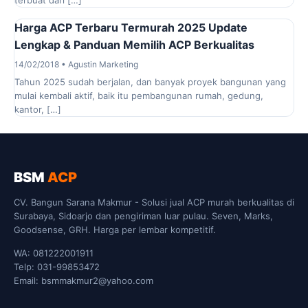
terbuat dari […]
Harga ACP Terbaru Termurah 2025 Update
Lengkap & Panduan Memilih ACP Berkualitas
14/02/2018 • Agustin Marketing
Tahun 2025 sudah berjalan, dan banyak proyek bangunan yang
mulai kembali aktif, baik itu pembangunan rumah, gedung,
kantor, […]
BSM
ACP
CV. Bangun Sarana Makmur - Solusi jual ACP murah berkualitas di
Surabaya, Sidoarjo dan pengiriman luar pulau. Seven, Marks,
Goodsense, GRH. Harga per lembar kompetitif.
WA: 081222001911
Telp: 031-99853472
Email: bsmmakmur2@yahoo.com