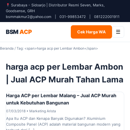
Surabaya - Sidoarjo | Distributor Resmi Seven, Marks,
Goodsense, GRH
bsmmakmur2@yahoo.com
|
031-99853472
|
081222001911
BSM
ACP
☰
Cek Harga WA
Beranda
/ Tag: <span>harga acp per Lembar Ambon</span>
harga acp per Lembar Ambon
| Jual ACP Murah Tahan Lama
Harga ACP per Lembar Malang – Jual ACP Murah
untuk Kebutuhan Bangunan
07/03/2018 • Marketing Arista
Apa Itu ACP dan Kenapa Banyak Digunakan? Aluminium
Composite Panel (ACP) adalah material bangunan modern yang