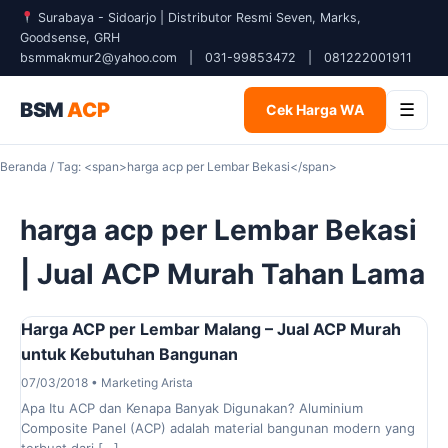
Surabaya - Sidoarjo | Distributor Resmi Seven, Marks,
Goodsense, GRH
bsmmakmur2@yahoo.com
|
031-99853472
|
081222001911
BSM
ACP
☰
Cek Harga WA
Beranda
/ Tag: <span>harga acp per Lembar Bekasi</span>
harga acp per Lembar Bekasi
| Jual ACP Murah Tahan Lama
Harga ACP per Lembar Malang – Jual ACP Murah
untuk Kebutuhan Bangunan
07/03/2018 • Marketing Arista
Apa Itu ACP dan Kenapa Banyak Digunakan? Aluminium
Composite Panel (ACP) adalah material bangunan modern yang