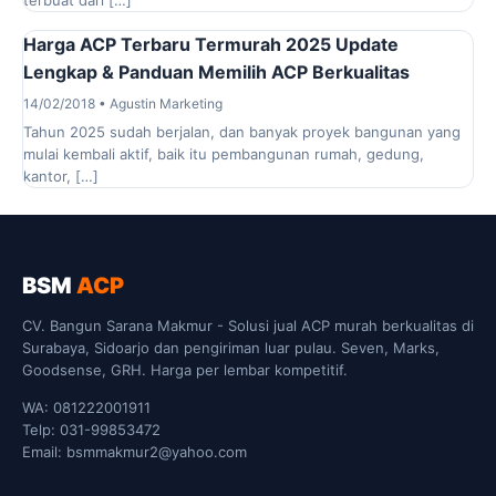
terbuat dari […]
Harga ACP Terbaru Termurah 2025 Update
Lengkap & Panduan Memilih ACP Berkualitas
14/02/2018 • Agustin Marketing
Tahun 2025 sudah berjalan, dan banyak proyek bangunan yang
mulai kembali aktif, baik itu pembangunan rumah, gedung,
kantor, […]
BSM
ACP
CV. Bangun Sarana Makmur - Solusi jual ACP murah berkualitas di
Surabaya, Sidoarjo dan pengiriman luar pulau. Seven, Marks,
Goodsense, GRH. Harga per lembar kompetitif.
WA: 081222001911
Telp: 031-99853472
Email: bsmmakmur2@yahoo.com