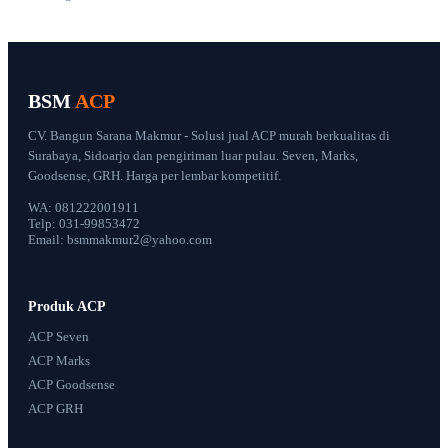
BSM
ACP
CV. Bangun Sarana Makmur - Solusi jual ACP murah berkualitas di
Surabaya, Sidoarjo dan pengiriman luar pulau. Seven, Marks,
Goodsense, GRH. Harga per lembar kompetitif.
WA: 081222001911
Telp: 031-99853472
Email: bsmmakmur2@yahoo.com
Produk ACP
ACP Seven
ACP Marks
ACP Goodsense
ACP GRH