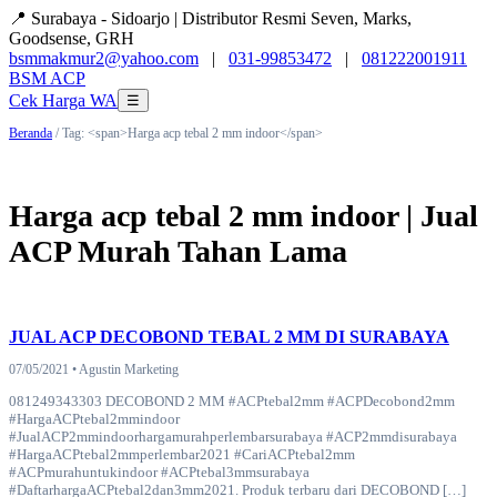
📍 Surabaya - Sidoarjo | Distributor Resmi Seven, Marks,
Goodsense, GRH
bsmmakmur2@yahoo.com
|
031-99853472
|
081222001911
BSM
ACP
Cek Harga WA
☰
Beranda
/ Tag: <span>Harga acp tebal 2 mm indoor</span>
Harga acp tebal 2 mm indoor | Jual
ACP Murah Tahan Lama
JUAL ACP DECOBOND TEBAL 2 MM DI SURABAYA
07/05/2021 • Agustin Marketing
081249343303 DECOBOND 2 MM #ACPtebal2mm #ACPDecobond2mm
#HargaACPtebal2mmindoor
#JualACP2mmindoorhargamurahperlembarsurabaya #ACP2mmdisurabaya
#HargaACPtebal2mmperlembar2021 #CariACPtebal2mm
#ACPmurahuntukindoor #ACPtebal3mmsurabaya
#DaftarhargaACPtebal2dan3mm2021. Produk terbaru dari DECOBOND […]