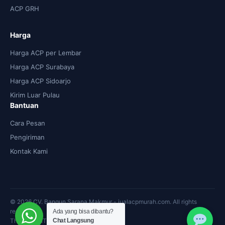
ACP GRH
Harga
Harga ACP per Lembar
Harga ACP Surabaya
Harga ACP Sidoarjo
Kirim Luar Pulau
Bantuan
Cara Pesan
Pengiriman
Kontak Kami
© 2026 CV. Bangun Sarana Makmur - jualacpmurah.com. All rights
reserved.
Ada yang bisa dibantu?
Theme: by IT Support
Chat Langsung