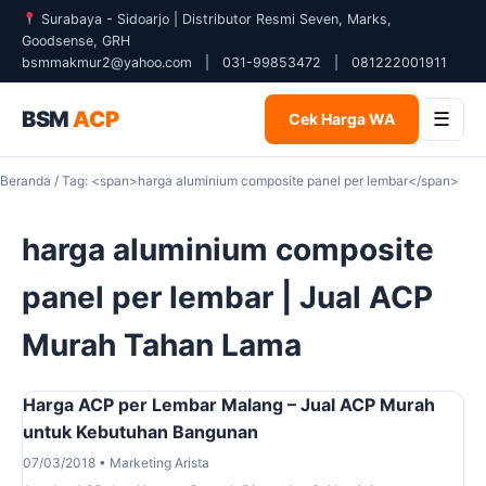
Surabaya - Sidoarjo | Distributor Resmi Seven, Marks,
Goodsense, GRH
bsmmakmur2@yahoo.com
|
031-99853472
|
081222001911
BSM
ACP
☰
Cek Harga WA
Beranda
/ Tag: <span>harga aluminium composite panel per lembar</span>
harga aluminium composite
panel per lembar | Jual ACP
Murah Tahan Lama
Harga ACP per Lembar Malang – Jual ACP Murah
untuk Kebutuhan Bangunan
07/03/2018 • Marketing Arista