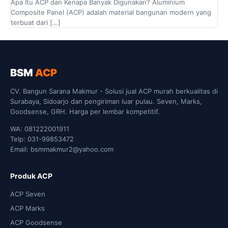
Apa Itu ACP dan Kenapa Banyak Digunakan? Aluminium
Composite Panel (ACP) adalah material bangunan modern yang
terbuat dari […]
BSM
ACP
CV. Bangun Sarana Makmur - Solusi jual ACP murah berkualitas di
Surabaya, Sidoarjo dan pengiriman luar pulau. Seven, Marks,
Goodsense, GRH. Harga per lembar kompetitif.
WA: 081222001911
Telp: 031-99853472
Email: bsmmakmur2@yahoo.com
Produk ACP
ACP Seven
ACP Marks
ACP Goodsense