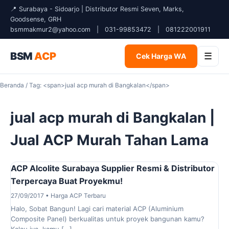
📍 Surabaya - Sidoarjo | Distributor Resmi Seven, Marks,
Goodsense, GRH
bsmmakmur2@yahoo.com
|
031-99853472
|
081222001911
BSM
ACP
☰
Cek Harga WA
Beranda
/ Tag: <span>jual acp murah di Bangkalan</span>
jual acp murah di Bangkalan |
Jual ACP Murah Tahan Lama
ACP Alcolite Surabaya Supplier Resmi & Distributor
Terpercaya Buat Proyekmu!
27/09/2017 • Harga ACP Terbaru
Halo, Sobat Bangun! Lagi cari material ACP (Aluminium
Composite Panel) berkualitas untuk proyek bangunan kamu?