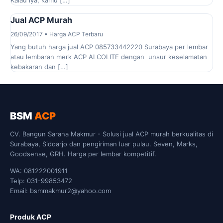
Kalau iya, kamu […]
Jual ACP Murah
26/09/2017 • Harga ACP Terbaru
Yang butuh harga jual ACP 085733442220 Surabaya per lembar
atau lembaran merk ACP ALCOLITE dengan unsur keselamatan
kebakaran dan […]
BSM
ACP
CV. Bangun Sarana Makmur - Solusi jual ACP murah berkualitas di
Surabaya, Sidoarjo dan pengiriman luar pulau. Seven, Marks,
Goodsense, GRH. Harga per lembar kompetitif.
WA: 081222001911
Telp: 031-99853472
Email: bsmmakmur2@yahoo.com
Produk ACP