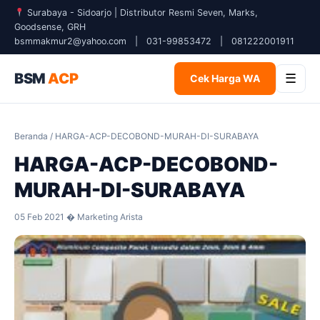
Surabaya - Sidoarjo | Distributor Resmi Seven, Marks,
Goodsense, GRH
bsmmakmur2@yahoo.com
|
031-99853472
|
081222001911
BSM
ACP
☰
Cek Harga WA
Beranda
/ HARGA-ACP-DECOBOND-MURAH-DI-SURABAYA
HARGA-ACP-DECOBOND-
MURAH-DI-SURABAYA
05 Feb 2021 � Marketing Arista